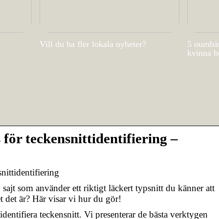
Vill du ha fler lokala nyheter?
5 oumbär
kvinna b
för teckensnittidentifiering –
nittidentifiering
sajt som använder ett riktigt läckert typsnitt du känner att
t det är? Här visar vi hur du gör!
identifiera teckensnitt. Vi presenterar de bästa verktygen