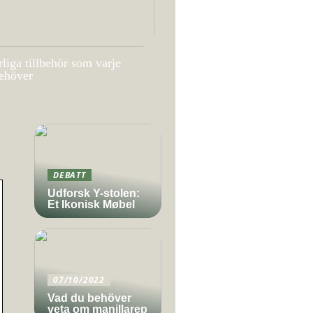
liga tillbehör som varje
ehöver
DEBATT
Udforsk Y-stolen:
Et Ikonisk Møbel
07/10/2022
Vad du behöver
veta om manillarep