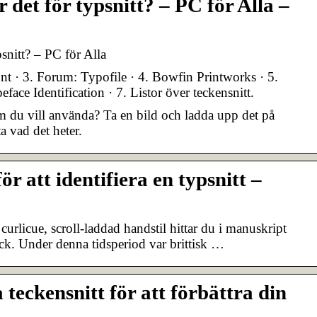
r det för typsnitt? – PC för Alla –
psnitt? – PC för Alla
font · 3. Forum: Typofile · 4. Bowfin Printworks · 5.
face Identification · 7. Listor över teckensnitt.
om du vill använda? Ta en bild och ladda upp det på
a vad det heter.
ör att identifiera en typsnitt –
urlicue, scroll-laddad handstil hittar du i manuskript
ck. Under denna tidsperiod var brittisk …
 teckensnitt för att förbättra din