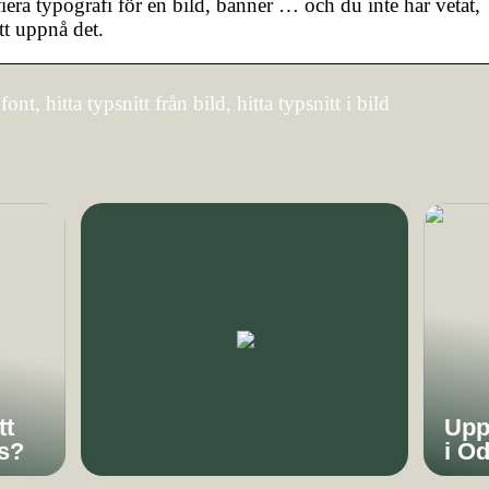
fiera typografi för en bild, banner … och du inte har vetat,
tt uppnå det.
ont, hitta typsnitt från bild, hitta typsnitt i bild
tt
Upp
s?
i O