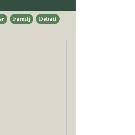
er
Familj
Debatt