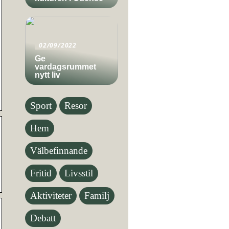
02/09/2022
Ge
vardagsrummet
nytt liv
Sport
Resor
Hem
Välbefinnande
Fritid
Livsstil
Aktiviteter
Familj
Debatt