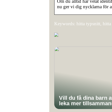
Om du alltid har velat identi
nu ger vi dig nycklarna för a
Keywords: hitta typsnitt, hitta f
Vill du få dina barn a
leka mer tillsamman