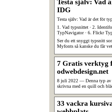
Testa själv: Vad ä
IDG
Testa själv: Vad är det för ty
1. Vad typsnittet · 2. Identi
TypNavigator · 6. Flickr Type
Ser du ett snyggt typsnitt s
Myfonts så kanske du får vet
7 Gratis verktyg f
odwebdesign.net
8 juli 2022 — Denna typ av c
skrivna med en quill och blä
33 vackra kursiva
webbplats