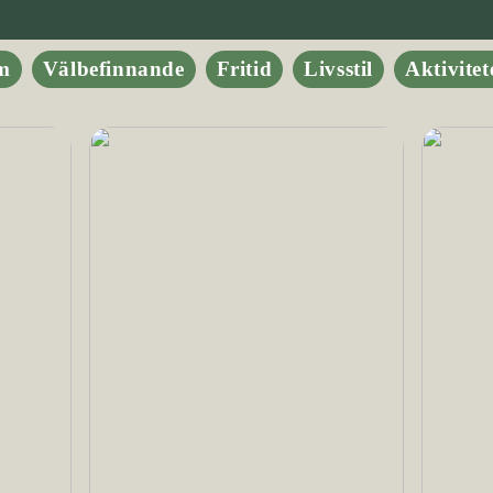
m
Välbefinnande
Fritid
Livsstil
Aktivitet