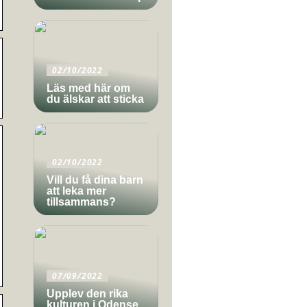
02/10/2022
Läs med här om
du älskar att sticka
02/10/2022
Vill du få dina barn
att leka mer
tillsammans?
07/09/2022
Upplev den rika
kulturen i Odense