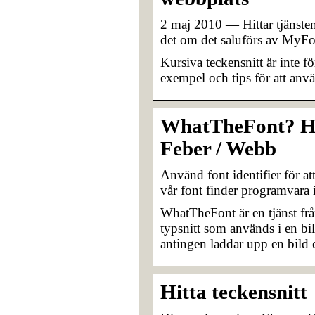
2 maj 2010 — Hittar tjänsten 
det om det saluförs av MyFon
Kursiva teckensnitt är inte f
exempel och tips för att an
WhatTheFont? Hitt
Feber / Webb
Använd font identifier för at
vår font finder programvara i
WhatTheFont är en tjänst frå
typsnitt som används i en bild
antingen laddar upp en bild el
Hitta teckensnitt