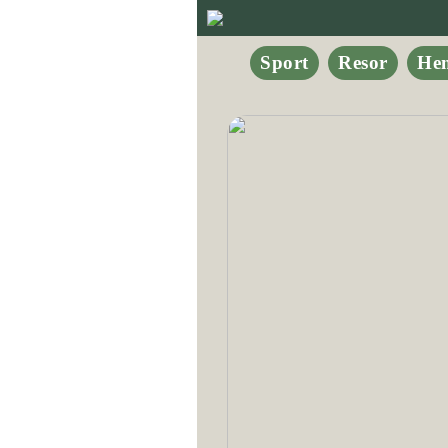
Sport
Resor
He