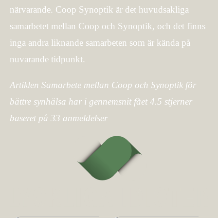
närvarande. Coop Synoptik är det huvudsakliga
samarbetet mellan Coop och Synoptik, och det finns
inga andra liknande samarbeten som är kända på
nuvarande tidpunkt.
Artiklen Samarbete mellan Coop och Synoptik för
bättre synhälsa har i gennemsnit fået
4.5
stjerner
baseret på
33
anmeldelser