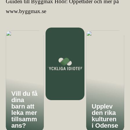
Guiden till Byggmax Höör: Öppettider och mer på
www.byggmax.se
Vill du få
dina
barn att
Upplev
leka mer
den rika
tillsamm
kulturen
ans?
i Odense