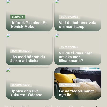
DEBATT
07/10/2022
Udforsk Y-stolen: Et
Vad du behöver veta
Ikonisk Møbel
om manillarep
02/10/2022
02/10/2022
Vill du få dina barn
Läs med här om du
att leka mer
älskar att sticka
tillsammans?
07/09/2022
02/09/2022
Upplev den rika
Ge vardagsrummet
kulturen i Odense
nytt liv