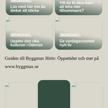
02/10/2022
Vill du få dina barn
Läs med här om du
att leka mer
älskar att sticka
tillsammans?
07/09/2022
02/09/2022
Upplev den rika
Ge vardagsrummet
kulturen i Odense
nytt liv
Guiden till Byggmax Höör: Öppettider och mer på
www.byggmax.se