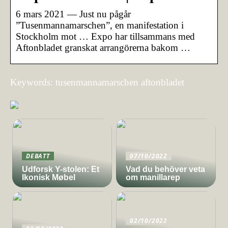
6 mars 2021 — Just nu pågår
”Tusenmannamarschen”, en manifestation i
Stockholm mot … Expo har tillsammans med
Aftonbladet granskat arrangörerna bakom …
Keywords: tusenmannamarschen aftonbladet
DEBATT
07/10/2022
Udforsk Y-stolen: Et
Vad du behöver veta
Ikonisk Møbel
om manillarep
02/10/2022