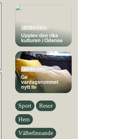
07/09/2022
Upplev den rika
kulturen i Odense
02/09/2022
Ge
vardagsrummet
nytt liv
Sport
Resor
Hem
Välbefinnande