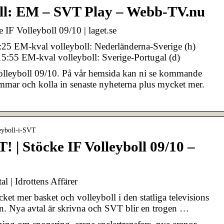
ll: EM – SVT Play – Webb-TV.nu
 IF Volleyboll 09/10 | laget.se
5 EM-kval volleyboll: Nederländerna-Sverige (h)
5:55 EM-kval volleyboll: Sverige-Portugal (d)
olleyboll 09/10. På vår hemsida kan ni se kommande
mmar och kolla in senaste nyheterna plus mycket mer.
leyboll-i-SVT
T! | Stöcke IF Volleyboll 09/10 –
l | Idrottens Affärer
et mer basket och volleyboll i den statliga televisions
en. Nya avtal är skrivna och SVT blir en trogen …