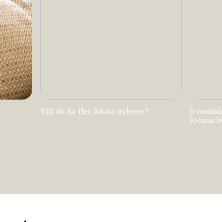
Vill du ha fler lokala nyheter?
5 oumbär
kvinna b