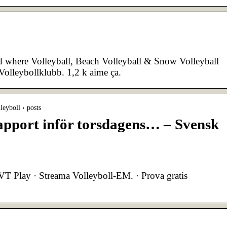
d where Volleyball, Beach Volleyball & Snow Volleyball
Volleybollklubb. 1,2 k aime ça.
leyboll › posts
pport inför torsdagens… – Svensk
T Play · Streama Volleyboll-EM. · Prova gratis