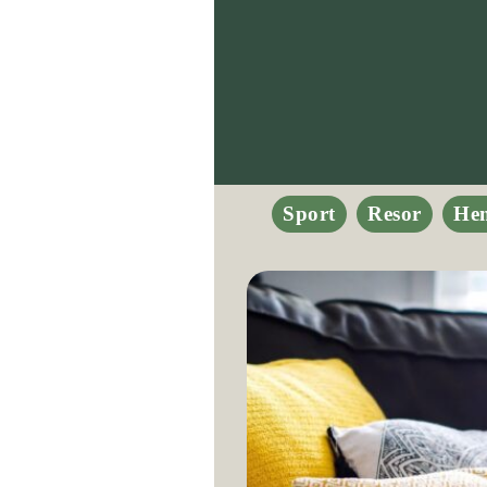
Sport
Resor
He