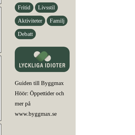
Fritid
Livsstil
Aktiviteter
Familj
Debatt
Guiden till Byggmax
Höör: Öppettider och
mer på
www.byggmax.se