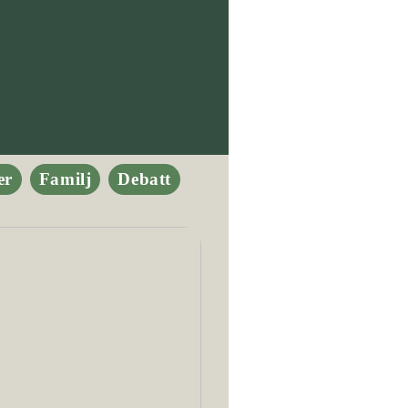
er
Familj
Debatt