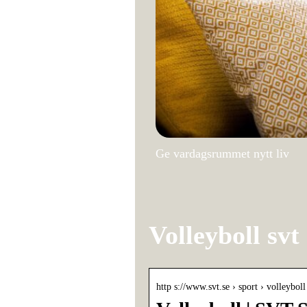
Ge vardagsrummet nytt liv
Volleyboll svt
http s://www.svt.se › sport › volleyboll