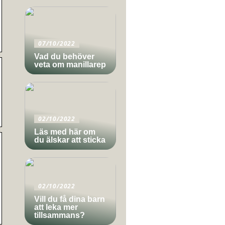
07/10/2022
Vad du behöver
veta om manillarep
02/10/2022
Läs med här om
du älskar att sticka
02/10/2022
Vill du få dina barn
att leka mer
tillsammans?