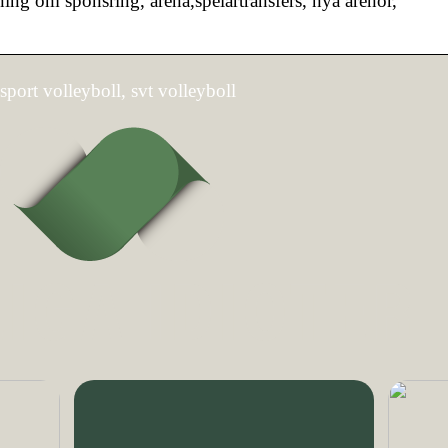
dning om sponsring, arena,spelartransfers, nya arenor,
sport volleyboll, svt volleyboll