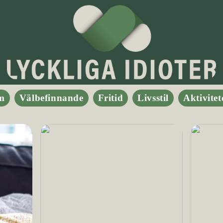
m
Välbefinnande
Fritid
Livsstil
Aktivitet