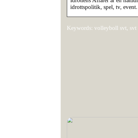
Idrottens Affärer är en nätti
idrottspolitik, spel, tv, event.
Keywords: volleyboll svt, svt 