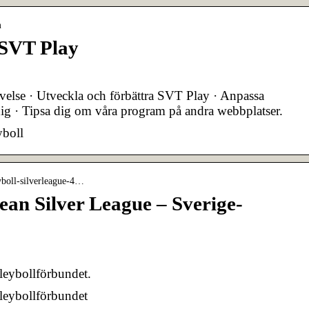
m
 SVT Play
levelse · Utveckla och förbättra SVT Play · Anpassa
dig · Tipsa dig om våra program på andra webbplatser.
yboll
eyboll-silverleague-4…
ean Silver League – Sverige-
leybollförbundet.
leybollförbundet